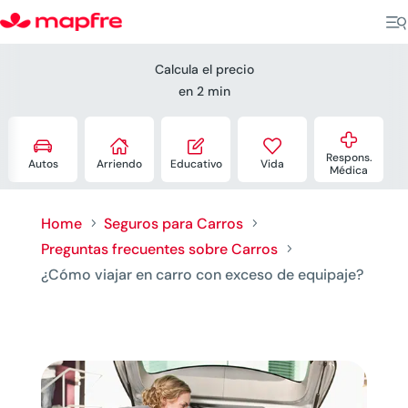
Calcula el precio
en 2 min





Respons.
Autos
Arriendo
Educativo
Vida
Médica
Home
Seguros para Carros
5
5
Preguntas frecuentes sobre Carros
5
¿Cómo viajar en carro con exceso de equipaje?