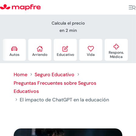
Calcula el precio
en 2 min





Respons.
Autos
Arriendo
Educativo
Vida
Médica
Home
Seguro Educativo
5
5
Preguntas Frecuentes sobre Seguros
Educativos
El impacto de ChatGPT en la educación
5