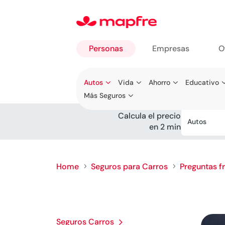
Personas
Empresas
O
Ir a
Autos
Vida
Ahorro
Educativo
Personas
Más Seguros
Calcula el precio
Autos
en 2 min
Home
Seguros para Carros
Preguntas f
5
5
Seguros Carros