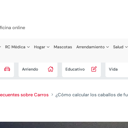
ficina online
RC Médica
Hogar
Mascotas
Arrendamiento
Salud



Arriendo
Educativo
Vida
recuentes sobre Carros
¿Cómo calcular los caballos de fu
5