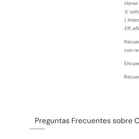
Horse 
V, volt
I, Int
Eff, ef
Recuer
con re
Encue
Recuer
Preguntas Frecuentes sobre C