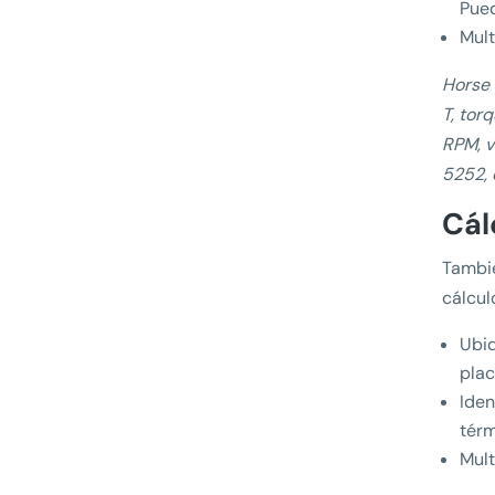
Pued
Mult
Horse 
T, tor
RPM, v
5252, 
Cál
Tambié
cálcul
Ubiq
plac
Iden
térm
Mult