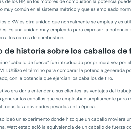
 de los HP, en los motores de combustión la potencia puede
o muy común en el sistema métrico y que es empleado norma
tios o KW es otra unidad que normalmente se emplea y es util
es. Es una unidad muy empleada para expresar la potencia en
n a los carros de combustión.
o de historia sobre los caballos de
mino “caballo de fuerza” fue introducido por primera vez por e
XVIII. Utilizó el término para comparar la potencia generada
ado, con la potencia que ejercían los caballos de tiro.
etivo era dar a entender a sus clientes las ventajas del tra
 generar los caballos que se empleaban ampliamente para mo
l todas las actividades pesadas en la época.
so ideó un experimento donde hizo que un caballo moviera u
a. Watt estableció la equivalencia de un caballo de fuerza c