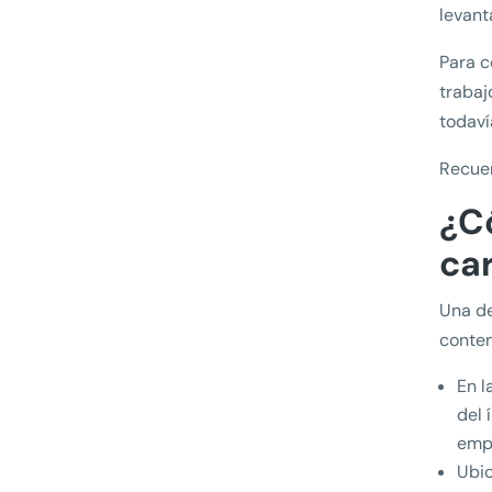
levant
Para c
trabaj
todaví
Recue
¿C
ca
Una de
conten
En l
del 
empl
Ubic