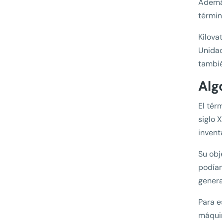
Además
términ
Kilova
Unidad
tambié
Alg
El tér
siglo 
invent
Su obj
podían
genera
Para e
máquin