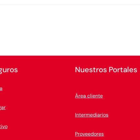
guros
Nuestros Portales
a
Área cliente
gar
Intermediarios
ivo
Proveedores