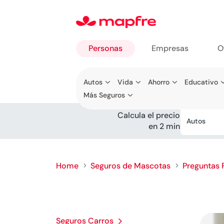
Personas
Empresas
O
Ir a
Autos
Vida
Ahorro
Educativo
Personas
Más Seguros
Calcula el precio
Autos
en 2 min
Home
Seguros de Mascotas
Preguntas 
5
5
Seguros Carros