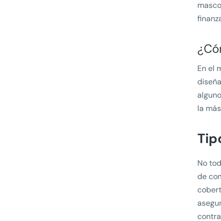
mascot
finanz
¿Cóm
En el 
diseña
alguno
la más
Tip
No tod
de com
cobert
asegur
contra