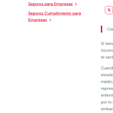
Seguros para Empresas
Seguros Cumplimiento para
Empresas
Co
Si tie
inconv
te ser
Cuando
estado
médica
repres
enferm
por lo
embarg