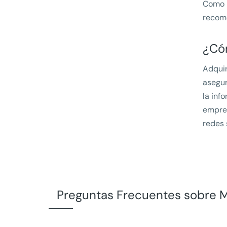
Como m
recome
¿Cóm
Adquir
asegur
la inf
empres
redes 
Preguntas Frecuentes sobre 