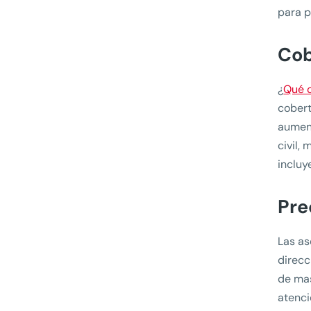
para p
Cob
¿
Qué 
cobert
aument
civil,
incluy
Pre
Las as
direcc
de mas
atenci